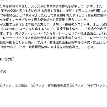
分析を独自で実施し、安心安全な農産物供給体制を模索しています。また、
生産者の交流が図られ顔の見える農業を実践し、年間４５万人以上が利用しブ
所の特性を活かし消費者がより安心して農産物を購入されるよう生産履歴情報
６年度トレーサビリティ導入促進総合対策事業を導入しました。
が記帳する栽培管理情報の入力とデータ加工・蓄積のシステムを、また、流
覧するためのシステムを整備するもので、事業実施主体として「株式会社内子
体とする「内子フレッシュパークからりトレーサビリティ推進協議会」が行
トレーサビリティ導入促進総合対策事業の事業実施主体としてトレーサビリ
推進を図ることを目的としており、有機減農薬生産基準等の研究・普及によ
 検査の普及、生産・栽培履歴情報の管理等を活動内容としています。
0.3)の日