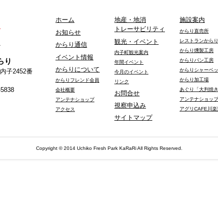
ホーム
地産・地消
施設案内
トレーサビリティ
からり直売所
お知らせ
レストランから
観光・イベント
からり通信
からり燻製工房
内子町観光案内
イベント情報
らり
からりパン工房
年間イベント
からりについて
からりシャーベ
内子2452番
今月のイベント
からり加工場
からりフレンド会員
リンク
-5838
あぐり「大判焼
会社概要
お問合せ
アンテナショッ
アンテナショップ
視察申込み
アグリCAFE川楽
アクセス
サイトマップ
Copyright © 2014 Uchiko Fresh Park KaRaRi All Rights Reserved.