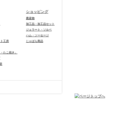
ショッピング
農産物
り
加工品・加工品セット
ジェラート・ソルベ
ハム・ソーセージ
ット工房
じゃばら商品
き・たこ焼き」
プ
里