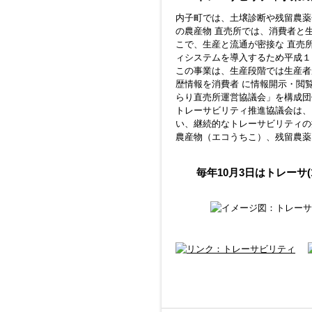
内子町では、土壌診断や残留農薬
の農産物 直売所では、消費者と
こで、生産と流通が密接な 直売
ィシステムを導入するため平成１
この事業は、生産段階では生産者
歴情報を消費者 に情報開示・閲
らり直売所運営協議会」を構成団
トレーサビリティ推進協議会は、
い、継続的なトレーサビリティの
農産物（エコうちこ）、残留農薬
毎年10月3日はトレーサ(1